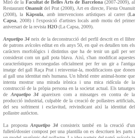
Miró de la
Facultat de Belles Arts de Barcelona
(2007-2009), al
Restaurant
Onanuit
del Prat (2008), Art en directe, Fiesta Onanuit
(2008), la
Kàpsula
, amb intervencions artístiques al carrer (
La
Capsa
, 2008) i l'exposició d'artistes locals amb motiu del primer
aniversari de la revista
H2O
(La Capsa, 2009).
Arquetipo 34
neix de la deconstrucció del perfil descrit en el llibre
de patrons avícoles editat en els anys 50, en què es detallen tots els
caràcters morfològics i distintius que ha de tenir un gall per ser
considerat com un gall pota blava. Aixì, s'han modificat aquestes
característiques reconegudas oficialment per fer un gir a l'antiga
imatge del gall Raça Prat i reinventar-la, modificacions que donen
al gall una identitat més humana. Un híbrid entre animal-home que
intenta mostrar una mirada irònica i una mica ridícula de la
construcció de la pròpia persona en la societat actual. Els tatuatges
de
Arquetipo 34
apareixen com a missatges en contra de la
producció industrial, culpable de la creació de pollastres artificials,
del seu sofriment i esclavitud, reivindicant aixì la identitat del
pollastre autòcton.
La proposta
Arquetipo 34
consisteix també en la creació d'un
fulletó/dossier compost per una plantilla on es descriuen les parts i
un model anatòmic del pollastre. La idea parteix del patró avícola ja