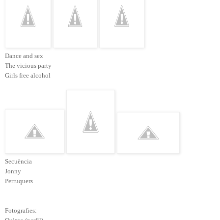
Dance and sex
The vicious party
Girls free alcohol
Secuència
Jonny
Perruquers
Fotografies: